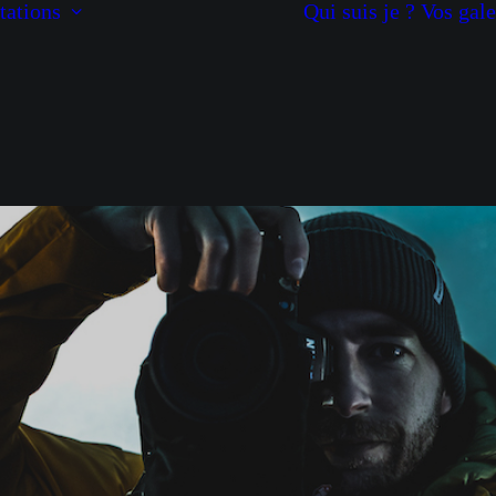
tations
Qui suis je ?
Vos gale
Mariages
Familles, couples
et ami(e)s
Initiation photo